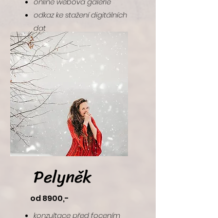
online webová galerie
odkaz ke stažení digitálních
dat
focení 1-2 hodiny
foto navíc á 500,-
Pelyněk
od 8900,-
konzultace před focením