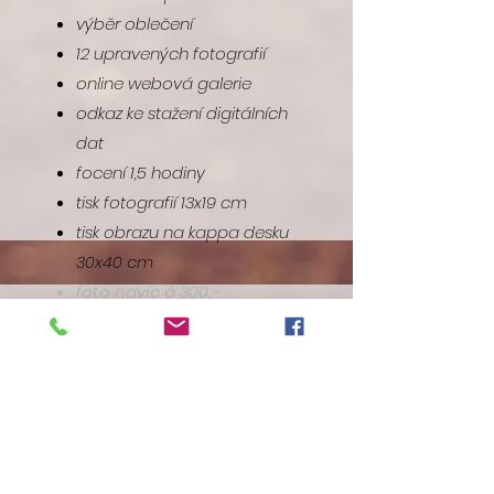
výběr oblečení
12 upravených fotografií
online webová galerie
odkaz ke stažení digitálních
dat
focení 1,5 hodiny
tisk fotografií 13x19 cm
tisk obrazu na kappa desku
30x40 cm
foto navíc á 300,-
Co ještě si můžete přát
nad rámec základních
balíčků?
zapůjčení šatů v ateliéru
zapůjčení šatů na venkovní focení