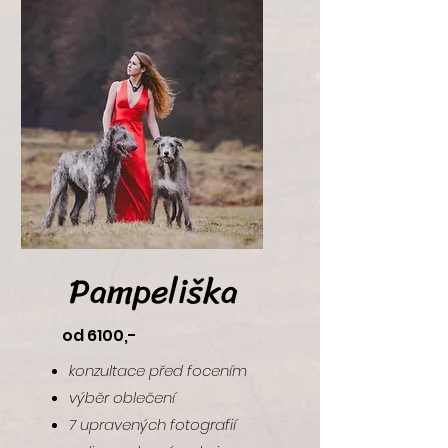
focení 60 minut
foto navíc á 800,-
Pampeliška
od 6100,-
konzultace před focením
výběr oblečení
7 upravených fotografií