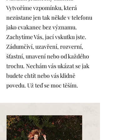
Vytvoříme vzpomínku, která
nezůstane jen tak někde v telefonu
jako cvakanec bez významu.
Zachytíme Vás, jací vskutku jste.
Zádumčiví, uzavření, rozverní,
šťastní, unavení nebo od každého
trochu. Nechám vás ukázat se jak
budete chtít nebo vás klidně
povedu. Už teď se moc těším.