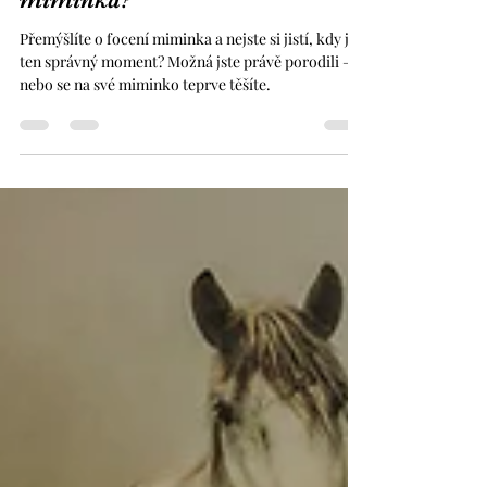
24. 3. 2025
Minut čtení: 2
👶 Kdy je ideální čas na focení
miminka?
Přemýšlíte o focení miminka a nejste si jistí, kdy je
ten správný moment? Možná jste právě porodili –
nebo se na své miminko teprve těšíte.