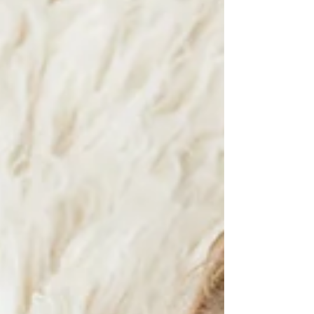
toho, kým jsi právě t