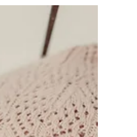
Slezské nemocnice v Opavě Když prostor léčí nejen
tělo, ale i duši Nemocnice nejsou místem,...