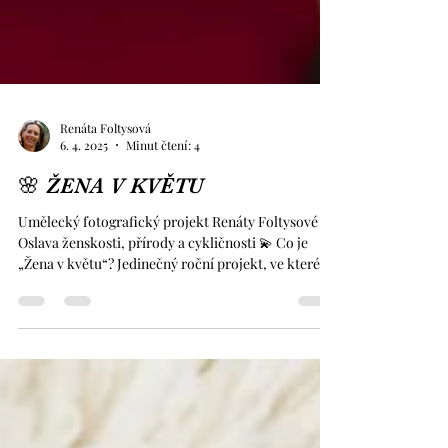
Renáta Foltysová
6. 4. 2025
Minut čtení: 4
🌸 ŽENA V KVĚTU
Umělecký fotografický projekt Renáty Foltysové ✨
Oslava ženskosti, přírody a cykličnosti 💫 Co je
„Žena v květu“? Jedinečný roční projekt, ve kterém
se setkává ženská energie a krása přírody . Každý
měsíc zachycuji portréty žen v propojení s aktuálně
kvetoucí rostlinou nebo bylinou. 📍 Focení probíhá
v přírodě – na loukách, u vody, v lesích.🌿 Každá
žena je originál – a každá květina s ní ladí jinak.
Tohle není jen focení. Je to rituál zastavení a oslava