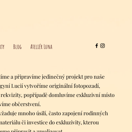
kty
Blog
Ateliér Luna
íme a připravíme jedinečný projekt pro naše
egyní Lucií vytvoříme originální fotopozadí,
rekvizity, popřípadě domluvíme exkluzivní místo
avíme občerstvení.
yžaduje mnoho úsilí, často zapojení rodinných
ateriálu či investice do exkluzivity, kterou
me připravit a zrealizovat.