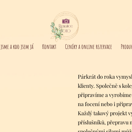
 jsme a kdo jsem já
Kontakt
Ceníky a online rezervace
Produ
Párkrát do roka vymysl
klienty. Společně s kol
připravíme a vyrobíme 
na focení nebo i připr
Každý takový projekt v
příslušníků, přepravu m
společnými silami může