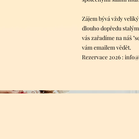
Zájem bývá vždy velik
dlouho dopředu stalými
vás zařadíme na náš "s
vám emailem vědět.
Rezervace 2026 :
info@