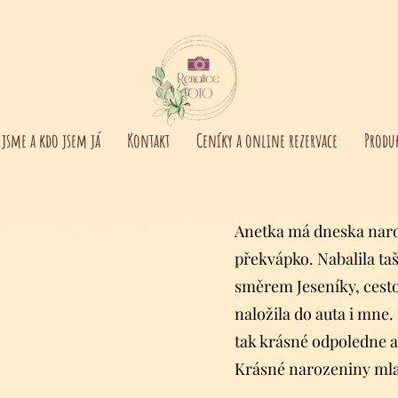
 jsme a kdo jsem já
Kontakt
Ceníky a online rezervace
Produ
Anetka má dneska naroz
překvápko. Nabalila taš
směrem Jeseníky, cesto
naložila do auta i mne. 
tak krásné odpoledne a 
Krásné narozeniny ml