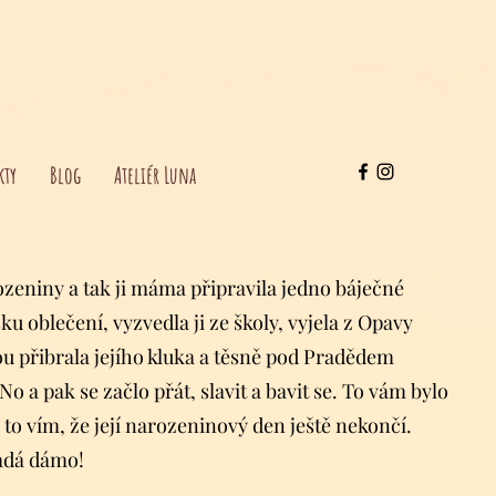
kty
Blog
Ateliér Luna
eniny a tak ji máma připravila jedno báječné
ku oblečení, vyzvedla ji ze školy, vyjela z Opavy
u přibrala jejího kluka a těsně pod Pradědem
No a pak se začlo přát, slavit a bavit se. To vám bylo
to vím, že její narozeninový den ještě nekončí.
adá dámo!